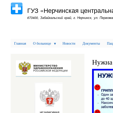
и
у
ч
ГУЗ «Нерчинская центральн
а
с
673400, Забайкальский край, г. Нерчинск, ул. Первома
т
н
и
к
а
м
с
п
Главная
О больнице
Новости
Документы
Пац
е
ц
и
а
Нужна 
л
ь
н
о
й
в
о
е
н
н
о
й
о
п
е