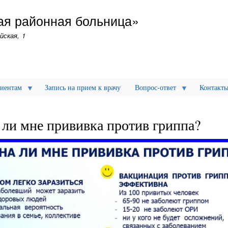
Перейти
ая районная больница»
к
основному
йская, 1
содержанию
иентам
Запись на прием к врачу
Вопрос-ответ
Контакт
ли мне прививка против гриппа?