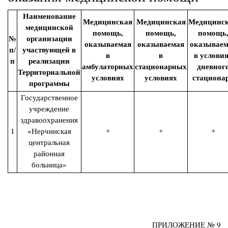
Наименование
Медицинская
Медицинская
Медицинс
медицинской
помощь,
помощь,
помощь
№
организации
оказываемая
оказываемая
оказываем
п/
участвующей в
в
в
в услови
п
реализации
амбулаторных
стационарных
дневног
Территориальной
условиях
условиях
стациона
программы
Государственное
учреждение
здравоохранения
1
«Нерчинская
+
+
+
центральная
районная
больница»
ПРИЛОЖЕНИЕ № 9