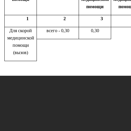
помощи
помо
1
2
3
Для скорой
всего - 0,30
0,30
медицинской
помощи
(вызов)