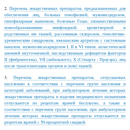
2.
Перечень лекарственных препаратов, предназначенных для
обеспечения лиц, больных гемофилией, муковисцидозом,
гипофизарным нанизмом, болезнью Гоше, злокачественными
новообразованиями лимфоидной, кроветворной и
родственных им тканей, рассеянным склерозом, гемолитико-
уремическим синдромом, юношеским артритом с системным
началом, мукополисахаридозом I, II и VI типов, апластической
анемией неуточненной, наследственным дефицитом факторов
II (фибриногена), VII (лабильного), X (Стюарта - Прауэра), лиц
после трансплантации органов и (или) тканей
;
3.
Перечень лекарственных препаратов, отпускаемых
населению в соответствии с перечнем групп населения и
категорий заболеваний, при амбулаторном лечении которых
лекарственные препараты и изделия медицинского назначения
отпускаются по рецептам врачей бесплатно, а также в
соответствии с перечнем групп населения, при амбулаторном
лечении которых лекарственные препараты отпускаются по
рецептам врачей с 50-процентной скидкой
.