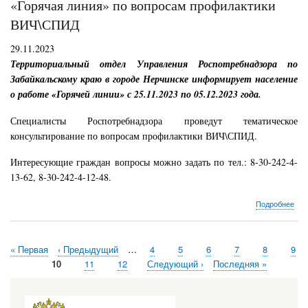
«Горячая линия» по вопросам профилактики
ЦР
в
ВИЧ\СПИД
вых
и
29.11.2023
пра
Территориальный отдел Управления Роспотребнадзора по
дни
Забайкальскому краю в городе Нерчинске информирует население
с
30
о работе «Горячей линии» с 25.11.2023 по 05.12.2023 года.
дек
202
Специалисты Роспотребнадзора проведут тематическое
год
консультирование по вопросам профилактики ВИЧ\СПИД.
по
8
янв
Интересующие граждан вопросы можно задать по тел.: 8-30-242-4-
202
13-62, 8-30-242-4-12-48.
год
о
Подробнее
«Го
лин
по
Первая
« Первая
Предыдущая
‹ Предыдущий
…
Страница
4
Страница
5
Страница
6
Страница
7
Страница
8
Стр
9
воп
Нумерация
страница
страница
про
Текущая
10
Страница
11
Страница
12
Следующая
Следующий ›
Последняя
Последняя »
ВИ
страниц
страница
страница
страница