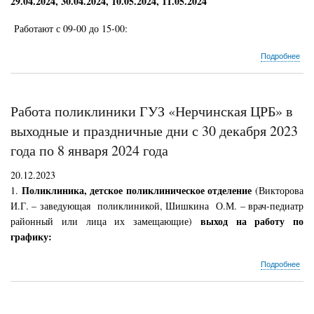
29.04.2024, 30.04.2024, 10.05.2024, 11.05.2024
Работают с 09-00 до 15-00:
о
Подробнее
Раб
пол
ГУЗ
«Не
Работа поликлиники ГУЗ «Нерчинская ЦРБ» в
ЦР
в
выходные и праздничные дни с 30 декабря 2023
вых
года по 8 января 2024 года
и
пра
20.12.2023
дни
Поликлиника, детское поликлиническое отделение
1.
(Викторова
И.Г. – заведующая поликлиникой, Шишкина О.М. – врач-педиатр
выход на работу по
районный или лица их замещающие)
графику:
о
Подробнее
Раб
пол
ГУЗ
«Не